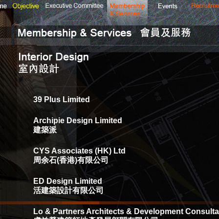
39 Plus Limited
Archipie Design Limited
建築派
CYS Associates (HK) Ltd
周余石(香港)有限公司
ED Design Limited
活建築設計有限公司
Lo & Partners Architects & Development Consulta