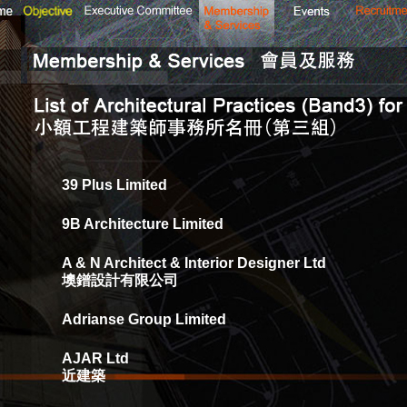
39 Plus Limited
9B Architecture Limited
A & N Architect & Interior Designer Ltd
墺鐠設計有限公司
Adrianse Group Limited
AJAR Ltd
近建築